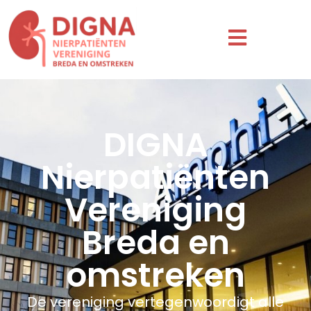
DIGNA
Nierpatiënten
Vereniging
Breda en
omstreken
De vereniging vertegenwoordigt alle