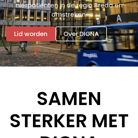
nierpatiënten in de regio Breda en
omstreken.
Lid worden
Over DIGNA
SAMEN
STERKER MET